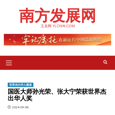
Skip
南方发展网
to
content
玉龙网 YLCNW.COM
Primary
Menu
世界杰出华人频道
国医大师孙光荣、张大宁荣获世界杰
出华人奖
2024-09-08