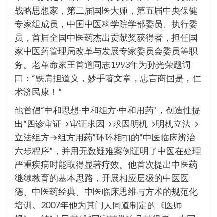
战略思想家，第二届国医大师，第五届中央保健
专家组成员，中国中医科学院学部委员、执行委
员，首届全国中医药杰出贡献奖获得者，担任国
家中医药管理局改革与发展专家委员会委员等职
务。老革命家王首道同志1993年为孙光荣题词
曰：“铁肩担道义，妙手著文章，忠言商国是，仁
术济民康！”
他首倡“中和思想∙中和组方∙中和用药”，创造性提
出“四诊审证→审证求因→求因明机→明机立法→
立法组方→组方用药”环环相扣的“中医临床辨治
六步程序”，并用无数疑难案例证明了中医在处理
严重疾病时能取得显著疗效。他首次提出中医药
继续教育的基本思路，开展相应层级的中医医
德、中医药经典、中医临床思维与方术的规范化
培训。2007年他为其门人同道制定的《医师