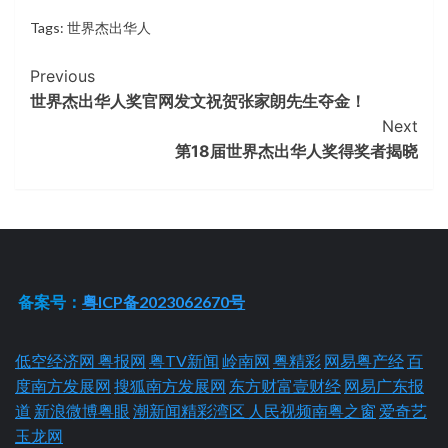
Tags:
世界杰出华人
Continue
Previous
世界杰出华人奖官网发文祝贺张家朗先生夺金！
Reading
Next
第18届世界杰出华人奖得奖者揭晓
备案号：
粤ICP备2023062670号
低空经济网
粤报网
粤TV新闻
岭南网
粤精彩
网易粤产经
百
度南方发展网
搜狐南方发展网
东方财富壹财经
网易广东报
道
新浪微博粤眼
潮新闻精彩湾区
人民视频南粤之窗
爱奇艺
玉龙网