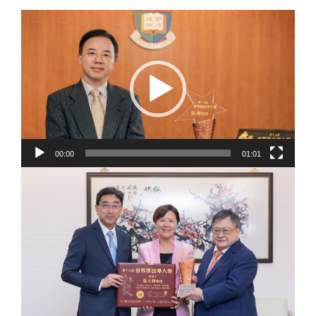
视
频
播
放
器
00:00
01:01