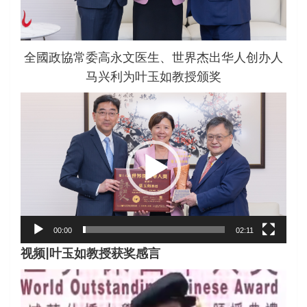
全國政協常委高永文医生、世界杰出华人创办人
马兴利为叶玉如教授颁奖
视
频
播
放
器
00:00
02:11
视频|叶玉如教授获奖感言
视
频