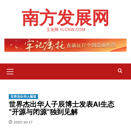
Skip
南方发展网
to
content
玉龙网 YLCNW.COM
Primary
Menu
世界杰出华人频道
世界杰出华人子辰博士发表AI生态
“开源与闭源”独到见解
2025-10-17