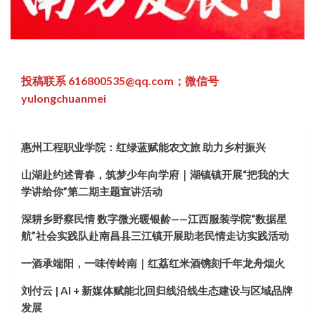
投稿联系 616800535@qq.com；微信号
yulongchuanmei
惠州工程职业学院：红绿蓝赋能农文旅 助力乡村振兴
山湖赴约述青春，筑梦少年向学府｜湖镇镇开展“把我的大
学讲给你”第二期主题宣讲活动
深耕乡野察民情 数字微光暖银龄——江西服装学院“数据星
航”社会实践队赴南昌县三江镇开展助老民情走访实践活动
一酒承端阳，一味传岭南｜红荔红米酒镌刻千年龙舟烟火
刘付云 | AI + 新媒体赋能北回归线沿线生态建设与区域品牌
发展