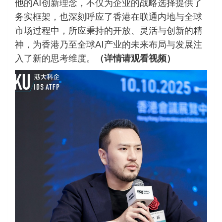
他的AI创新理念，不仅为企业的战略选择提供了
务实框架，也深刻呼应了香港在联通内地与全球
市场过程中，所应秉持的开放、灵活与创新的精
神，为香港乃至全球AI产业的未来布局与发展注
入了新的思考维度。
（详情请观看视频）
视
频
播
放
器