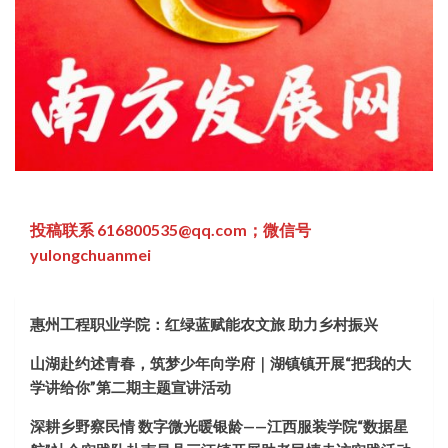
投稿联系 616800535@qq.com；微信号
yulongchuanmei
惠州工程职业学院：红绿蓝赋能农文旅 助力乡村振兴
山湖赴约述青春，筑梦少年向学府｜湖镇镇开展“把我的大
学讲给你”第二期主题宣讲活动
深耕乡野察民情 数字微光暖银龄——江西服装学院“数据星