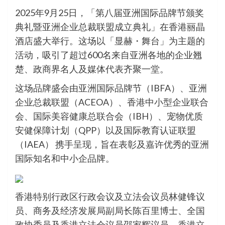
2025年9月25日，「第八届亚洲国际品牌节颁奖
典礼暨亚洲企业总裁联盟成立典礼」在香港丽晶
酒店盛大举行。这场以「显赫・舞台」为主题的
活动，吸引了超过600名来自亚洲各地的企业翘
楚、政商界名人及媒体代表齐聚一堂。
这场品牌盛会由亚洲国际品牌节（IBFA）、亚洲
企业总裁联盟（ACEOA）、香港中小型企业联合
会、国际美容健康总联合会（IBH）、宠物优质
安健保障计划（QPP）以及国际教育认证联盟
（IAEA） 携手呈现，旨在表彰及嘉许优秀的亚洲
国际知名和中小企品牌。
香港特别行政区行政会议及立法会议员林健锋议
员、商务及经济发展局副局长陈百里博士、全国
政协委员及香港立法会议员邵家辉议员、香港立