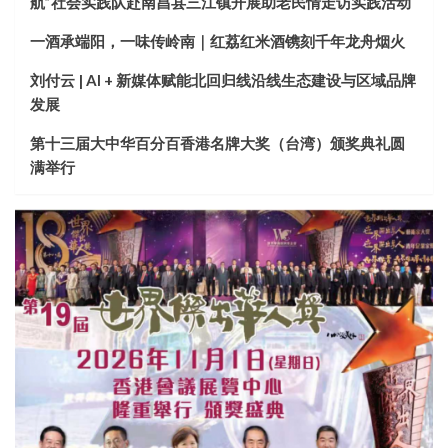
航”社会实践队赴南昌县三江镇开展助老民情走访实践活动
一酒承端阳，一味传岭南｜红荔红米酒镌刻千年龙舟烟火
刘付云 | AI + 新媒体赋能北回归线沿线生态建设与区域品牌
发展
第十三届大中华百分百香港名牌大奖（台湾）颁奖典礼圆
满举行