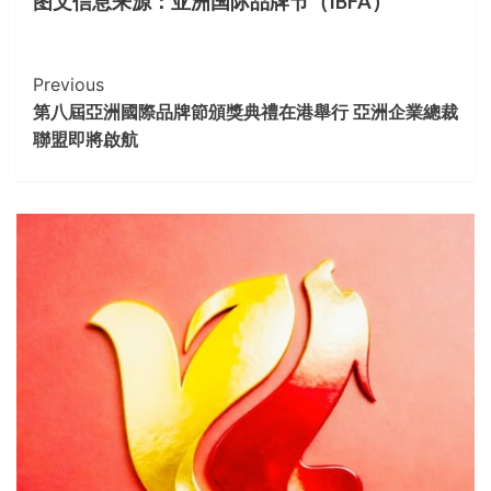
图文信息来源：亚洲国际品牌节（IBFA）
Continue
Previous
第八屆亞洲國際品牌節頒獎典禮在港舉行 亞洲企業總裁
Reading
聯盟即將啟航